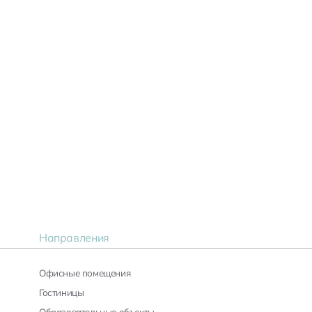
E-mail
>
Продолжить
Сообщение
Нажимая кнопку «Отправить», я даю свое согласие
Отправить
>
на обработку моих
персональных данных
Направления
Офисные помещения
Гостиницы
Образовательные объекты