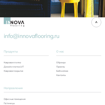
info@innovaflooring.ru
Продукты
О нас
Ковровая плитка
О бренде
Дизайн плитка LVT
Проекты
Ковровое покрытие
Библиотека
Контакты
Направления
Офисные помещения
Гостиницы