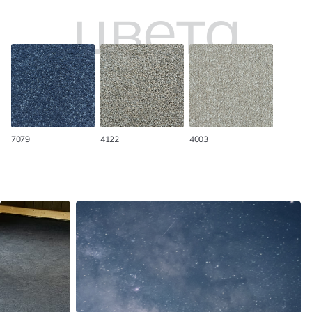
цвета
Оставить
заявку
Имя
7079
4122
4003
Телефон
Фризе
Ковровое покрытие
E-mail
Сообщение
>
Продолжить