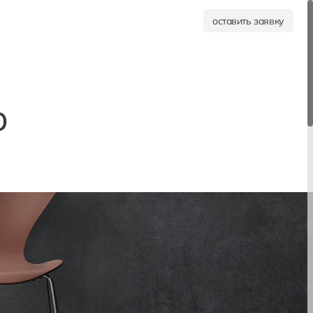
оставить заявку
p