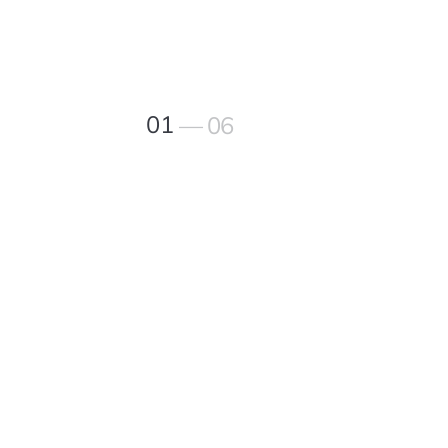
01
— 06
02
03
04
05
06